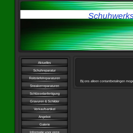
Schuhwerkst
Aktuelles
Schuhreparatur
Reitstiefelreparaturen
Bij ons alleen contantbetalingen mogel
Sneakerreparaturen
Schlüsselanfertigung
Gravuren & Schilder
Verkaufsartikel
Angebot
Galerie
Informatie voor onze